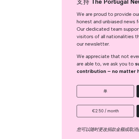
支持 The Portugal Ne
We are proud to provide ou
honest and unbiased news for
Our dedicated team support
visitors of all nationalitie
our newsletter.
We appreciate that not ever
are able to, we ask you to
s
contribution – no matter 
单
€2.50 / month
您可以随时更改捐款金额或取消