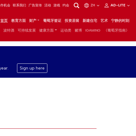
工作机会
联系我们
广告宣传
活动
游戏
约会
ZH
AD-LITE
首页
教育方面
财产
葡萄牙签证
投资居留
新建住宅
艺术
宁静的时刻
波特酒
可持续发展
健康方面
运动类
赌博
IGAMING
《葡萄牙指南》
year.
Sign up here