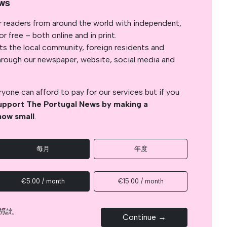
ws
r readers from around the world with independent,
 free – both online and in print.
s the local community, foreign residents and
s through our newspaper, website, social media and
yone can afford to pay for our services but if you
upport The Portugal News by making a
how small
.
每月
年度
€5.00 / month
€15.00 / month
捐款。
Continue →