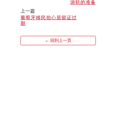
游轮的准备
上一篇
葡萄牙移民担心居留证过
期
← 回到上一页