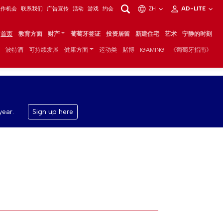
工作机会
联系我们
广告宣传
活动
游戏
约会
ZH
AD-LITE
首页
教育方面
财产
葡萄牙签证
投资居留
新建住宅
艺术
宁静的时刻
波特酒
可持续发展
健康方面
运动类
赌博
IGAMING
《葡萄牙指南》
year.
Sign up here