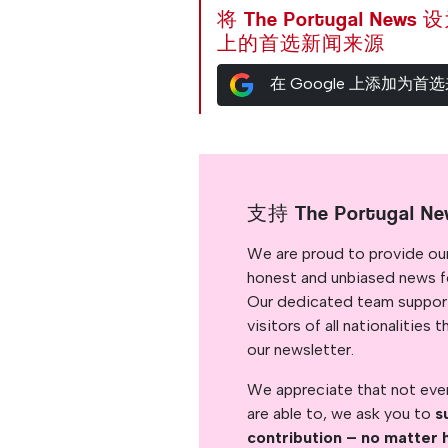
将 The Portugal News
上的首选新闻来源
在 Google 上添加为首
支持 The Portugal Ne
We are proud to provide ou
honest and unbiased news for
Our dedicated team support
visitors of all nationalitie
our newsletter.
We appreciate that not ever
are able to, we ask you to
s
contribution – no matter 