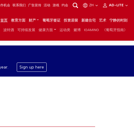
工作机会
联系我们
广告宣传
活动
游戏
约会
ZH
AD-LITE
首页
教育方面
财产
葡萄牙签证
投资居留
新建住宅
艺术
宁静的时刻
波特酒
可持续发展
健康方面
运动类
赌博
IGAMING
《葡萄牙指南》
year.
Sign up here