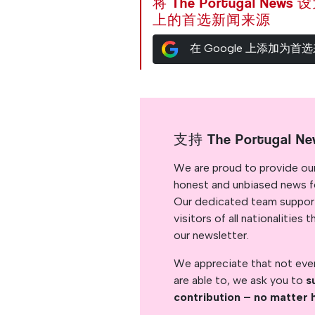
将 The Portugal News
上的首选新闻来源
在 Google 上添加为首
支持 The Portugal Ne
We are proud to provide ou
honest and unbiased news for
Our dedicated team support
visitors of all nationalitie
our newsletter.
We appreciate that not ever
are able to, we ask you to
s
contribution – no matter 