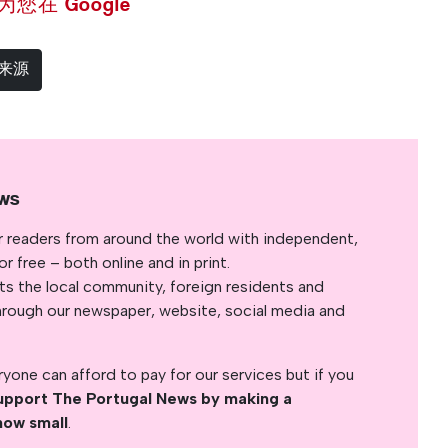
 设为您在 Google
选来源
ws
r readers from around the world with independent,
 free – both online and in print.
s the local community, foreign residents and
s through our newspaper, website, social media and
yone can afford to pay for our services but if you
upport The Portugal News by making a
how small
.