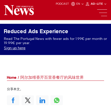
PODCAST
EN
AD-LITE
Reduced Ads Experience
Read The Portugal News with fewer ads for 1.99€ per month or
19.99€ per year.
Sign up here
Home
阿尔加维香芹百里香餐厅的风味世界
分享本文。