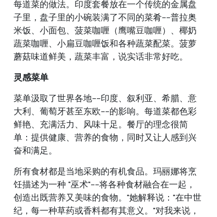
每道菜的做法。印度套餐放在一个传统的金属盘
子里，盘子里的小碗装满了不同的菜肴--普拉奥
米饭、小面包、菠菜咖喱（鹰嘴豆咖喱）、椰奶
蔬菜咖喱、小扁豆咖喱饭和各种蔬菜配菜。菠萝
蘑菇味道鲜美，蔬菜丰富，说实话非常好吃。
灵感菜单
菜单汲取了世界各地--印度、叙利亚、希腊、意
大利、葡萄牙甚至东欧--的影响。每道菜都色彩
鲜艳、充满活力、风味十足。餐厅的理念很简
单：提供健康、营养的食物，同时又让人感到兴
奋和满足。
所有食材都是当地采购的有机食品。玛丽娜将烹
饪描述为一种 "巫术"--将各种食材融合在一起，
创造出既营养又美味的食物。"她解释说："在中世
纪，每一种草药或香料都有其意义。"对我来说，