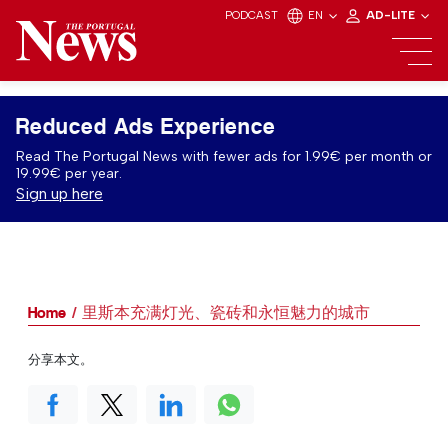
PODCAST
EN
AD-LITE
Reduced Ads Experience
Read The Portugal News with fewer ads for 1.99€ per month or
19.99€ per year.
Sign up here
Home
里斯本充满灯光、瓷砖和永恒魅力的城市
分享本文。