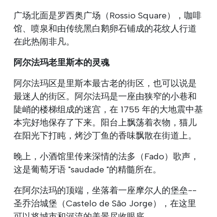
广场北面是罗西奥广场（Rossio Square），咖啡
馆、喷泉和由传统黑白鹅卵石铺成的花纹人行道
在此热闹非凡。
阿尔法玛老里斯本的灵魂
阿尔法玛区是里斯本最古老的街区，也可以说是
最迷人的街区。阿尔法玛是一座由狭窄的小巷和
陡峭的楼梯组成的迷宫，在 1755 年的大地震中基
本完好地保存了下来。阳台上飘荡着衣物，猫儿
在阳光下打盹，烤沙丁鱼的香味飘散在街道上。
晚上，小酒馆里传来深情的法多（Fado）歌声，
这是葡萄牙语 "saudade "的精髓所在。
在阿尔法玛的顶端，坐落着一座摩尔人的堡垒--
圣乔治城堡（Castelo de São Jorge），在这里
可以将城市和河流的美景尽收眼底。