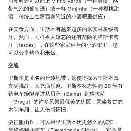
用餐时还可以配上 Vinho Verde（一种清淡、略
带气泡的葡萄酒）或一杯 Ginjinha（一种樱桃甜
酒，传统上在罗西奥附近的小酒吧里供应）。
在美食方面，里斯本有越来越多的米其林星级餐
厅。然而，同样令人难忘的还有简陋的塔斯卡餐
厅（tascas），在这些家庭经营的小酒馆里，您
可以分享烤鱼和米饭。
交通
里斯本是著名的丘陵地带，这使得探索里斯本既
充满挑战，又充满乐趣。里斯本标志性的 28 号有
轨电车蜿蜒穿过从贝萨（Baixa）到格拉萨
（Graça）的许多风景最优美的街区，乘坐复古的
木制车厢，让人倍感怀旧。
要征服山丘，可以乘坐里斯本历史悠久的缆车，
如格洛利亚缆车（Elevador da Glória），它既是