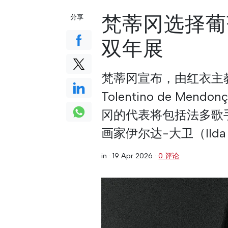
梵蒂冈选择葡
分享
双年展
梵蒂冈宣布，由红衣主教
Tolentino de M
冈的代表将包括法多歌手
画家伊尔达-大卫（Ilda
in ·
19 Apr 2026
·
0 评论