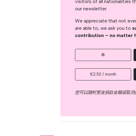
visitors of all nationalitie
our newsletter.
We appreciate that not ever
are able to, we ask you to
s
contribution – no matter 
单
€2.50 / month
您可以随时更改捐款金额或取消