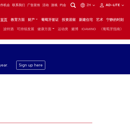
工作机会
联系我们
广告宣传
活动
游戏
约会
ZH
AD-LITE
首页
教育方面
财产
葡萄牙签证
投资居留
新建住宅
艺术
宁静的时刻
波特酒
可持续发展
健康方面
运动类
赌博
IGAMING
《葡萄牙指南》
year.
Sign up here