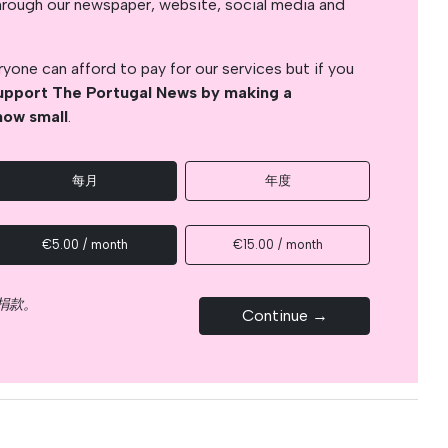
s through our newspaper, website, social media and
yone can afford to pay for our services but if you
upport The Portugal News by making a
how small
.
每月
年度
€5.00 / month
€15.00 / month
捐款。
Continue →