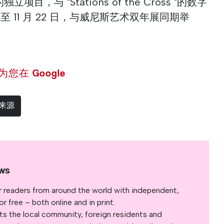
独立项目，与 "Stations of the Cross "的数字
日至 11 月 22 日，与威尼斯艺术双年展同期举
 设为您在 Google
选来源
ws
r readers from around the world with independent,
 free – both online and in print.
s the local community, foreign residents and