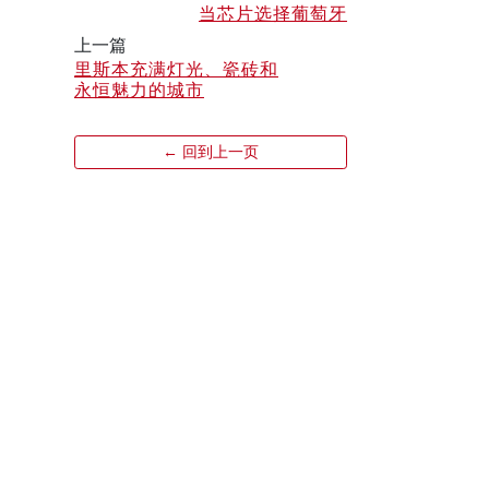
当芯片选择葡萄牙
上一篇
里斯本充满灯光、瓷砖和
永恒魅力的城市
← 回到上一页