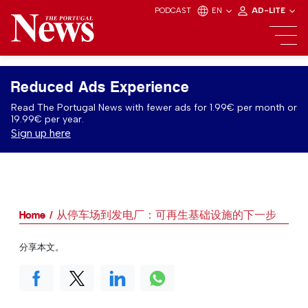
PODCAST
EN
AD-LITE
Reduced Ads Experience
Read The Portugal News with fewer ads for 1.99€ per month or
19.99€ per year.
Sign up here
Home
从停车场到发电厂：可再生基础设施的下一步
分享本文。