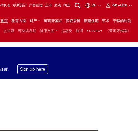
工作机会
联系我们
广告宣传
活动
游戏
约会
ZH
AD-LITE
首页
教育方面
财产
葡萄牙签证
投资居留
新建住宅
艺术
宁静的时刻
波特酒
可持续发展
健康方面
运动类
赌博
IGAMING
《葡萄牙指南》
year.
Sign up here