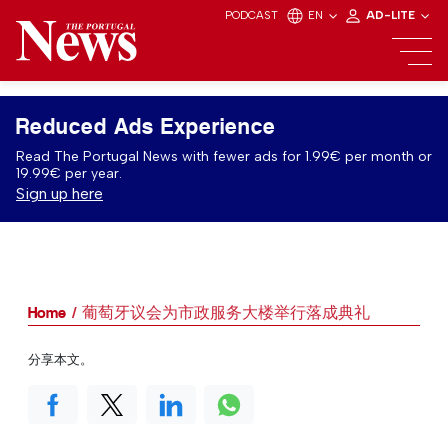
PODCAST
EN
AD-LITE
Reduced Ads Experience
Read The Portugal News with fewer ads for 1.99€ per month or
19.99€ per year.
Sign up here
Home
葡萄牙议会为市政服务大楼举行落成典礼
分享本文。