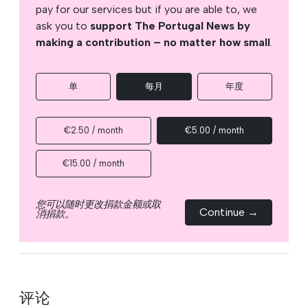
pay for our services but if you are able to, we
ask you to
support The Portugal News by
making a contribution – no matter how small
.
单
每月
年度
€2.50 / month
€5.00 / month
€15.00 / month
您可以随时更改捐款金额或取
Continue →
消捐款。
评论