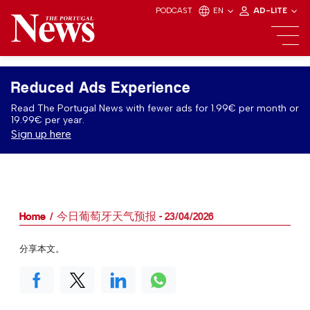
PODCAST
EN
AD-LITE
Reduced Ads Experience
Read The Portugal News with fewer ads for 1.99€ per month or
19.99€ per year.
Sign up here
Home
今日葡萄牙天气预报 - 23/04/2026
分享本文。