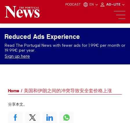
PODCAST
EN
AD-LITE
Reduced Ads Experience
Read The Portugal News with fewer ads for 1.99€ per month or
19.99€ per year.
Sign up here
Home
美国和伊朗之间的冲突导致安全套价格上涨
分享本文。