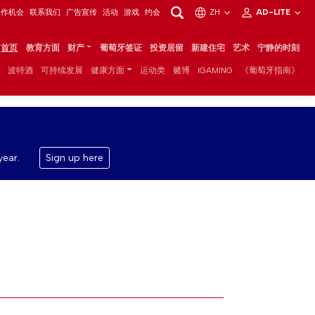
工作机会
联系我们
广告宣传
活动
游戏
约会
ZH
AD-LITE
首页
教育方面
财产
葡萄牙签证
投资居留
新建住宅
艺术
宁静的时刻
波特酒
可持续发展
健康方面
运动类
赌博
IGAMING
《葡萄牙指南》
year.
Sign up here