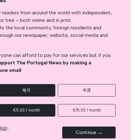
ws
r readers from around the world with independent,
 free – both online and in print.
s the local community, foreign residents and
s through our newspaper, website, social media and
yone can afford to pay for our services but if you
upport The Portugal News by making a
how small
.
每月
年度
€5.00 / month
€15.00 / month
捐款。
Continue →