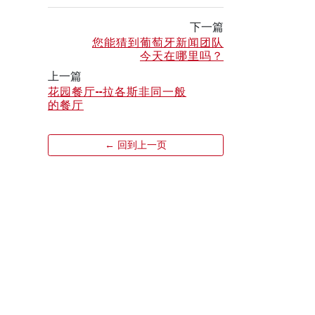
下一篇
您能猜到葡萄牙新闻团队
今天在哪里吗？
上一篇
花园餐厅--拉各斯非同一般
的餐厅
← 回到上一页