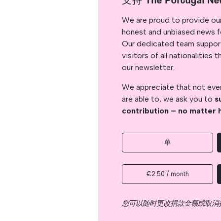
支持 The Portugal Ne
We are proud to provide ou
honest and unbiased news for
Our dedicated team support
visitors of all nationalitie
our newsletter.
We appreciate that not ever
are able to, we ask you to
s
contribution – no matter 
单
€2.50 / month
您可以随时更改捐款金额或取消