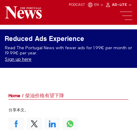
PODCAST
EN
AD-LITE
Reduced Ads Experience
Read The Portugal News with fewer ads for 1.99€ per month or
19.99€ per year.
Sign up here
Home
柴油价格有望下降
分享本文。