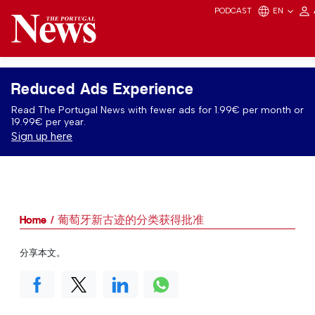
PODCAST
EN
Reduced Ads Experience
Read The Portugal News with fewer ads for 1.99€ per month or
19.99€ per year.
Sign up here
Home
葡萄牙新古迹的分类获得批准
分享本文。