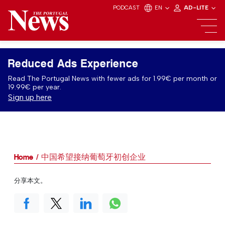
PODCAST
EN
AD-LITE
Reduced Ads Experience
Read The Portugal News with fewer ads for 1.99€ per month or
19.99€ per year.
Sign up here
Home
中国希望接纳葡萄牙初创企业
分享本文。