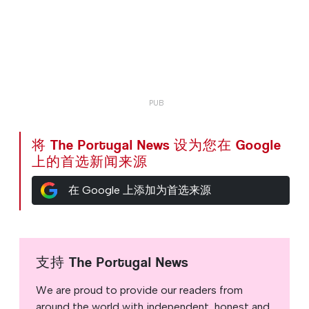
将 The Portugal News 设为您在 Google
上的首选新闻来源
在 Google 上添加为首选来源
支持 The Portugal News
We are proud to provide our readers from
around the world with independent, honest and