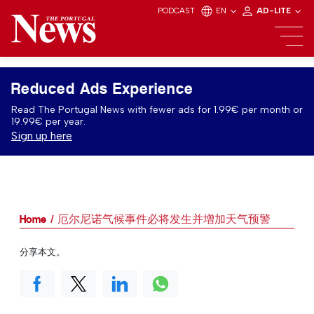
PODCAST
EN
AD-LITE
Reduced Ads Experience
Read The Portugal News with fewer ads for 1.99€ per month or
19.99€ per year.
Sign up here
Home
厄尔尼诺气候事件必将发生并增加天气预警
分享本文。