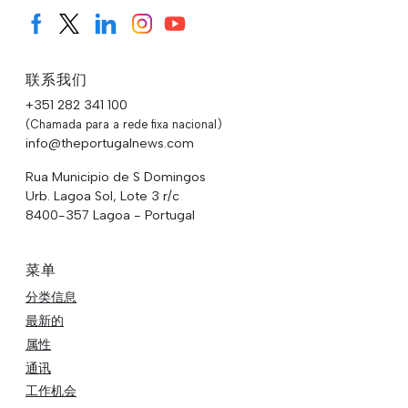
联系我们
+351 282 341 100
(Chamada para a rede fixa nacional)
info@theportugalnews.com
Rua Municipio de S Domingos
Urb. Lagoa Sol, Lote 3 r/c
8400-357 Lagoa - Portugal
菜单
分类信息
最新的
属性
通讯
工作机会