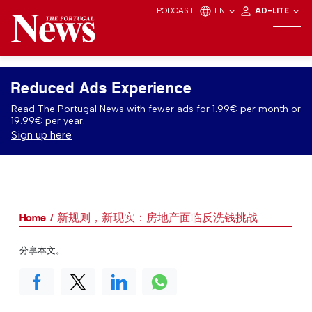
PODCAST
EN
AD-LITE
Reduced Ads Experience
Read The Portugal News with fewer ads for 1.99€ per month or
19.99€ per year.
Sign up here
Home
新规则，新现实：房地产面临反洗钱挑战
分享本文。