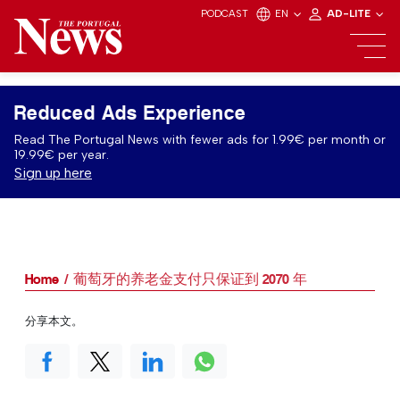
PODCAST
EN
AD-LITE
Reduced Ads Experience
Read The Portugal News with fewer ads for 1.99€ per month or
19.99€ per year.
Sign up here
Home
葡萄牙的养老金支付只保证到 2070 年
分享本文。