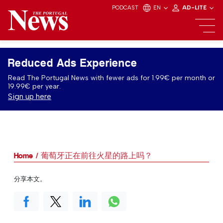
PODCAST
EN
AD-LITE
Reduced Ads Experience
Read The Portugal News with fewer ads for 1.99€ per month or
19.99€ per year.
Sign up here
Home
葡萄牙正在前往火星的路上吗？
分享本文。