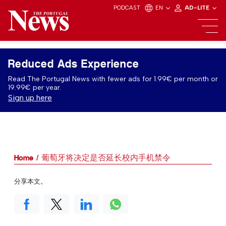
PODCAST
EN
AD-LITE
Reduced Ads Experience
Read The Portugal News with fewer ads for 1.99€ per month or
19.99€ per year.
Sign up here
Home
葡萄牙将决定是否延长校内手机禁令
分享本文。