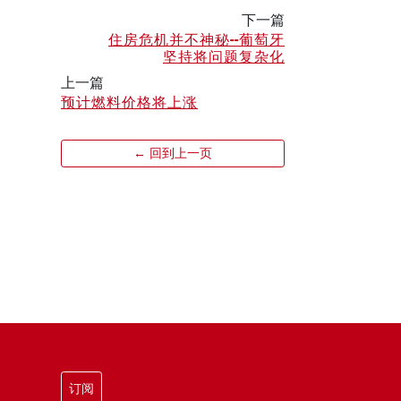
下一篇
住房危机并不神秘--葡萄牙
坚持将问题复杂化
上一篇
预计燃料价格将上涨
← 回到上一页
订阅