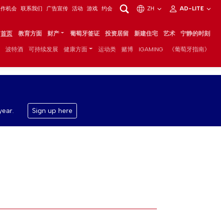
工作机会
联系我们
广告宣传
活动
游戏
约会
ZH
AD-LITE
首页
教育方面
财产
葡萄牙签证
投资居留
新建住宅
艺术
宁静的时刻
波特酒
可持续发展
健康方面
运动类
赌博
IGAMING
《葡萄牙指南》
year.
Sign up here