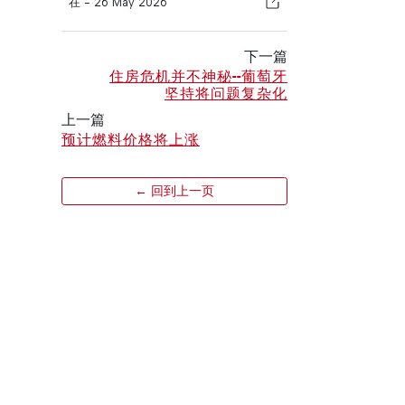
在 -
26 May 2026
下一篇
住房危机并不神秘--葡萄牙
坚持将问题复杂化
上一篇
预计燃料价格将上涨
← 回到上一页