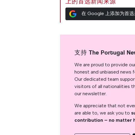
上的首选新闻来源
在 Google 上添加为首
支持 The Portugal Ne
We are proud to provide ou
honest and unbiased news for
Our dedicated team support
visitors of all nationalitie
our newsletter.
We appreciate that not ever
are able to, we ask you to
s
contribution – no matter 