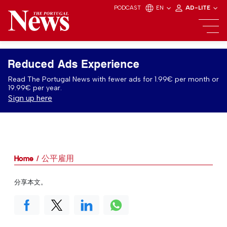
PODCAST
EN
AD-LITE
Reduced Ads Experience
Read The Portugal News with fewer ads for 1.99€ per month or
19.99€ per year.
Sign up here
Home
公平雇用
分享本文。