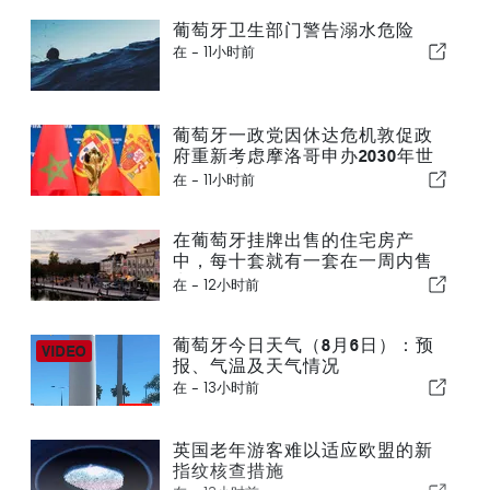
葡萄牙卫生部门警告溺水危险
在 -
11小时前
葡萄牙一政党因休达危机敦促政
府重新考虑摩洛哥申办2030年世
界杯一事
在 -
11小时前
在葡萄牙挂牌出售的住宅房产
中，每十套就有一套在一周内售
出
在 -
12小时前
葡萄牙今日天气（8月6日）：预
报、气温及天气情况
在 -
13小时前
英国老年游客难以适应欧盟的新
指纹核查措施