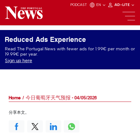
PODCAST
EN
AD-LITE
Reduced Ads Experience
Read The Portugal News with fewer ads for 1.99€ per month or
19.99€ per year.
Sign up here
Home
今日葡萄牙天气预报 - 04/05/2026
分享本文。