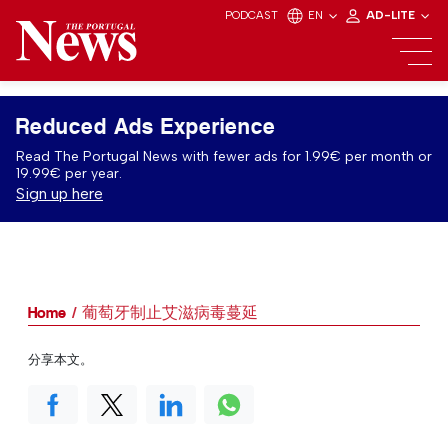
PODCAST
EN
AD-LITE
Reduced Ads Experience
Read The Portugal News with fewer ads for 1.99€ per month or
19.99€ per year.
Sign up here
Home
葡萄牙制止艾滋病毒蔓延
分享本文。