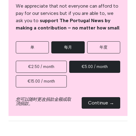
We appreciate that not everyone can afford to
pay for our services but if you are able to, we
ask you to
support The Portugal News by
making a contribution – no matter how small
.
单
每月
年度
€2.50 / month
€5.00 / month
€15.00 / month
您可以随时更改捐款金额或取
Continue →
消捐款。