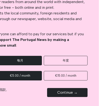
r readers from around the world with independent,
 free – both online and in print.
s the local community, foreign residents and
s through our newspaper, website, social media and
yone can afford to pay for our services but if you
upport The Portugal News by making a
how small
.
每月
年度
€5.00 / month
€15.00 / month
捐款。
Continue →