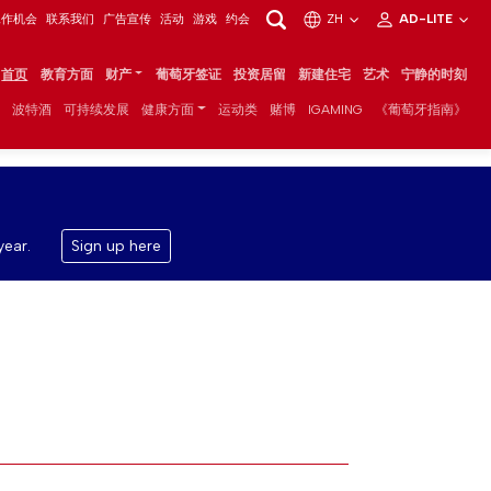
工作机会
联系我们
广告宣传
活动
游戏
约会
ZH
AD-LITE
首页
教育方面
财产
葡萄牙签证
投资居留
新建住宅
艺术
宁静的时刻
波特酒
可持续发展
健康方面
运动类
赌博
IGAMING
《葡萄牙指南》
year.
Sign up here