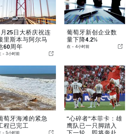
4月25日大桥庆祝连
葡萄牙新创企业数
接里斯本与阿尔马
量下降4.2%
达60周年
在 -
4小时前
在 -
3小时前
葡萄牙海滩的紧急
“心碎者”本菲卡：雄
工程已完工
鹰队已一只脚踏入
下一轮，即将奔赴
在 -
5小时前