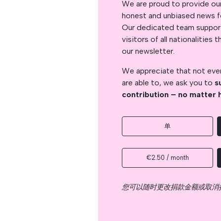
We are proud to provide ou
honest and unbiased news for
Our dedicated team support
visitors of all nationalitie
our newsletter.
We appreciate that not ever
are able to, we ask you to
s
contribution – no matter 
单
€2.50 / month
您可以随时更改捐款金额或取消