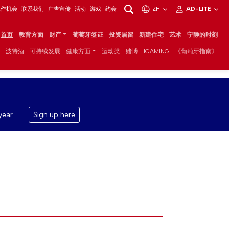
工作机会
联系我们
广告宣传
活动
游戏
约会
ZH
AD-LITE
首页
教育方面
财产
葡萄牙签证
投资居留
新建住宅
艺术
宁静的时刻
波特酒
可持续发展
健康方面
运动类
赌博
IGAMING
《葡萄牙指南》
year.
Sign up here