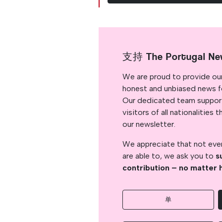
支持 The Portugal Ne
We are proud to provide ou
honest and unbiased news for
Our dedicated team support
visitors of all nationalitie
our newsletter.
We appreciate that not ever
are able to, we ask you to
s
contribution – no matter 
单