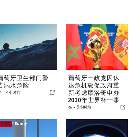
葡萄牙卫生部门警
葡萄牙一政党因休
告溺水危险
达危机敦促政府重
新考虑摩洛哥申办
在 -
4小时前
2030年世界杯一事
在 -
5小时前