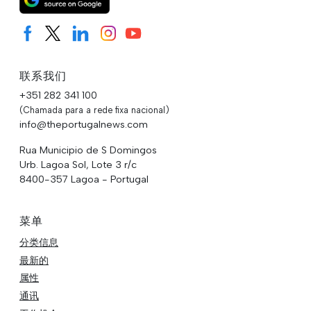
联系我们
+351 282 341 100
(Chamada para a rede fixa nacional)
info@theportugalnews.com
Rua Municipio de S Domingos
Urb. Lagoa Sol, Lote 3 r/c
8400-357 Lagoa - Portugal
菜单
分类信息
最新的
属性
通讯