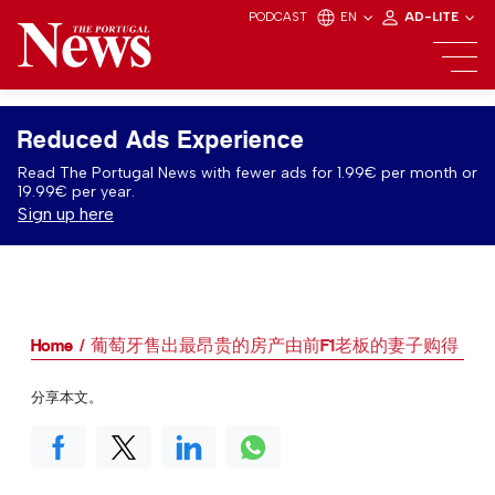
PODCAST
EN
AD-LITE
Reduced Ads Experience
Read The Portugal News with fewer ads for 1.99€ per month or
19.99€ per year.
Sign up here
Home
葡萄牙售出最昂贵的房产由前F1老板的妻子购得
分享本文。