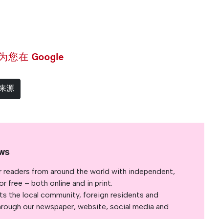
 设为您在 Google
选来源
ws
r readers from around the world with independent,
 free – both online and in print.
s the local community, foreign residents and
s through our newspaper, website, social media and