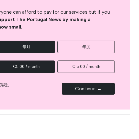
yone can afford to pay for our services but if you
upport The Portugal News by making a
how small
.
每月
年度
€5.00 / month
€15.00 / month
捐款。
Continue →