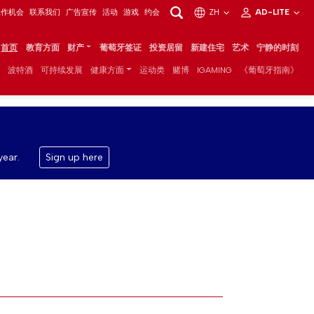
工作机会
联系我们
广告宣传
活动
游戏
约会
ZH
AD-LITE
首页
教育方面
财产
葡萄牙签证
投资居留
新建住宅
艺术
宁静的时刻
波特酒
可持续发展
健康方面
运动类
赌博
IGAMING
《葡萄牙指南》
year.
Sign up here