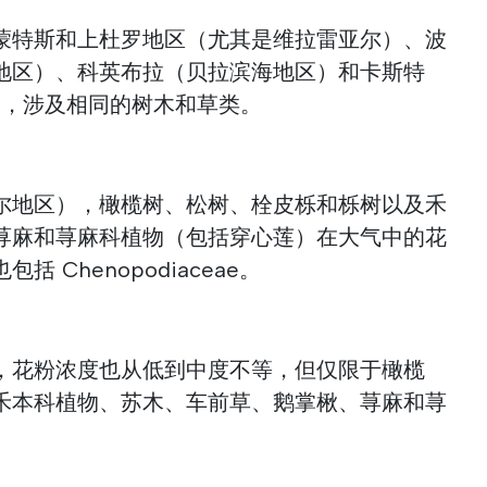
-蒙特斯和上杜罗地区（尤其是维拉雷亚尔）、波
地区）、科英布拉（贝拉滨海地区）和卡斯特
），涉及相同的树木和草类。
尔地区），橄榄树、松树、栓皮栎和栎树以及禾
荨麻和荨麻科植物（包括穿心莲）在大气中的花
 Chenopodiaceae。
，花粉浓度也从低到中度不等，但仅限于橄榄
禾本科植物、苏木、车前草、鹅掌楸、荨麻和荨