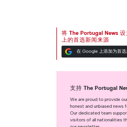
将 The Portugal News
上的首选新闻来源
在 Google 上添加为首
支持 The Portugal Ne
We are proud to provide ou
honest and unbiased news for
Our dedicated team support
visitors of all nationalitie
our newsletter.