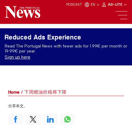
PODCAST
EN
AD-LITE
Reduced Ads Experience
Read The Portugal News with fewer ads for 1.99€ per month or
19.99€ per year.
Sign up here
Home
下周燃油价格将下降
分享本文。