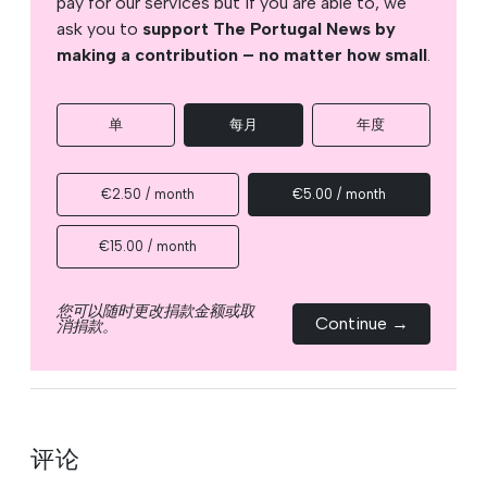
pay for our services but if you are able to, we
ask you to
support The Portugal News by
making a contribution – no matter how small
.
单
每月
年度
€2.50 / month
€5.00 / month
€15.00 / month
您可以随时更改捐款金额或取
Continue →
消捐款。
评论