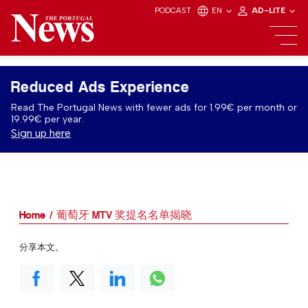
PODCAST
EN
AD-LITE
Reduced Ads Experience
Read The Portugal News with fewer ads for 1.99€ per month or
19.99€ per year.
Sign up here
Home
葡萄牙 MTV 奖提名名单揭晓
分享本文。