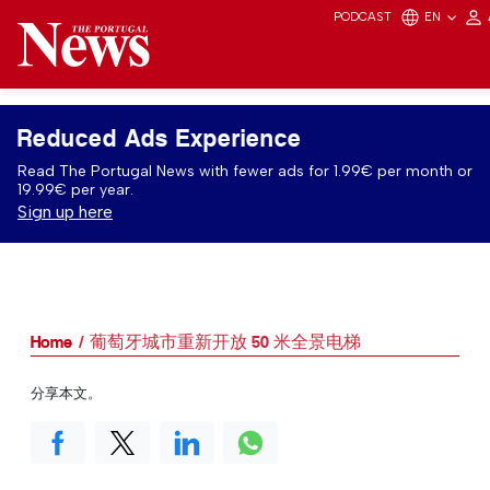
PODCAST
EN
Reduced Ads Experience
Read The Portugal News with fewer ads for 1.99€ per month or
19.99€ per year.
Sign up here
Home
葡萄牙城市重新开放 50 米全景电梯
分享本文。