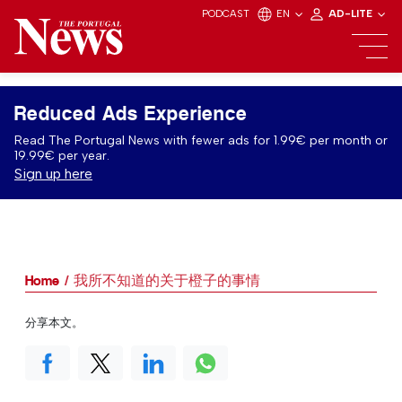
PODCAST
EN
AD-LITE
Reduced Ads Experience
Read The Portugal News with fewer ads for 1.99€ per month or
19.99€ per year.
Sign up here
Home
我所不知道的关于橙子的事情
分享本文。