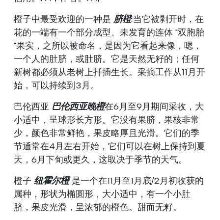
橙子中最受欢迎的一种是
脐橙
.
当它被剥开时，在
花的一端有一个部分成型、未发育的连体 "双胞胎
"果实，之所以被命名，是因为它看起来像，嗯，
一个人的肚脐，或肚脐。它是天然无籽的；任何
新树都必须从老树上扦插生长。采摘工作从11月开
始，可以持续到3月。
巴伦西亚
巴伦西亚晚橙
在6月至9月期间采收，大
小适中，呈球形长方形。它没有果脐，果核非常
少，颜色非常鲜艳，果皮略厚且光滑。它们的季
节通常在4月左右开始，它们可以在树上保持到夏
天，6月下旬或更久，这取决于季节的天气。
橙子
纽霍尔橙
是一个在11月至1月底/2月初收获的
属种，形状为椭圆形，大小适中，有一个小肚
脐，果皮光滑，呈浓郁的橙色。甜而无籽。