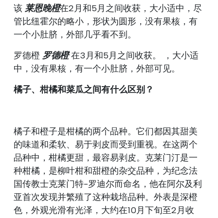
该
莱恩晚橙
在2月和5月之间收获，大小适中，尽
管比纽霍尔的略小，形状为圆形，没有果核，有
一个小肚脐，外部几乎看不到。
罗德橙
罗德橙
在3月和5月之间收获。
，大小适
中，没有果核，有一个小肚脐，外部可见。
橘子、柑橘和菜瓜之间有什么区别？
橘子和橙子是柑橘的两个品种。它们都因其甜美
的味道和柔软、易于剥皮而受到重视。在这两个
品种中，柑橘更甜，最容易剥皮。克莱门汀是一
种柑橘，是柳叶柑和甜橙的杂交品种，为纪念法
国传教士克莱门特-罗迪尔而命名，他在阿尔及利
亚首次发现并繁殖了这种栽培品种。外表是深橙
色，外观光滑有光泽，大约在10月下旬至2月收