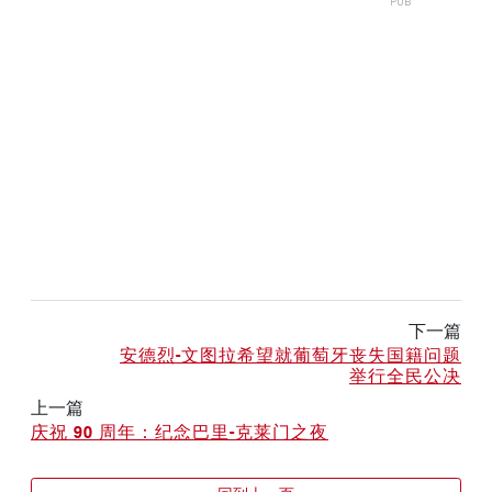
下一篇
安德烈-文图拉希望就葡萄牙丧失国籍问题
举行全民公决
上一篇
庆祝 90 周年：纪念巴里-克莱门之夜