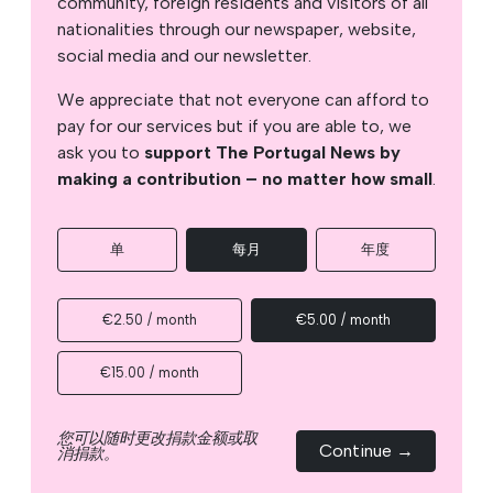
community, foreign residents and visitors of all
nationalities through our newspaper, website,
social media and our newsletter.
We appreciate that not everyone can afford to
pay for our services but if you are able to, we
ask you to
support The Portugal News by
making a contribution – no matter how small
.
单
每月
年度
€2.50 / month
€5.00 / month
€15.00 / month
您可以随时更改捐款金额或取
Continue →
消捐款。