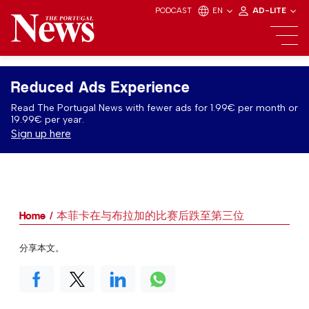
PODCAST
EN
AD-LITE
Reduced Ads Experience
Read The Portugal News with fewer ads for 1.99€ per month or
19.99€ per year.
Sign up here
Home
本菲卡在与布拉加的比赛后跌至第三位
分享本文。