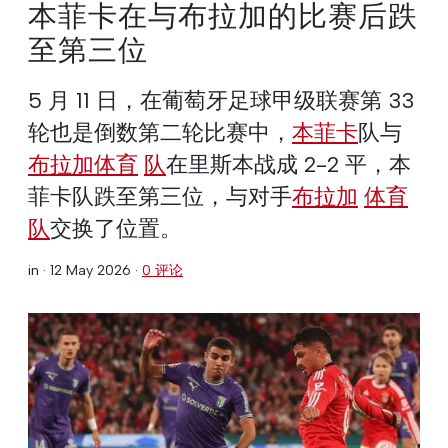
本菲卡在与布拉加的比赛后跌
至第三位
5 月 11 日，在葡萄牙足球甲级联赛第 33
轮也是倒数第二轮比赛中，
本菲卡
队与
布拉加体育
队
在里斯本战成 2-2 平，本
菲卡队跌至第三位，与对手
布拉加
体育
队
交换了位置。
in ·
12 May 2026
·
0 评论