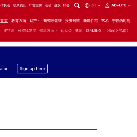
工作机会
联系我们
广告宣传
活动
游戏
约会
ZH
AD-LITE
首页
教育方面
财产
葡萄牙签证
投资居留
新建住宅
艺术
宁静的时刻
波特酒
可持续发展
健康方面
运动类
赌博
IGAMING
《葡萄牙指南》
year.
Sign up here