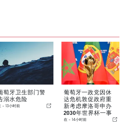
葡萄牙卫生部门警
葡萄牙一政党因休
告溺水危险
达危机敦促政府重
新考虑摩洛哥申办
在 -
13小时前
2030年世界杯一事
在 -
14小时前