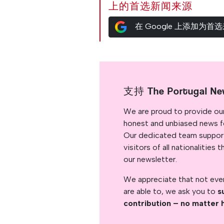
上的首选新闻来源
在 Google 上添加为首
支持 The Portugal Ne
We are proud to provide ou
honest and unbiased news for
Our dedicated team support
visitors of all nationalitie
our newsletter.
We appreciate that not ever
are able to, we ask you to
s
contribution – no matter 