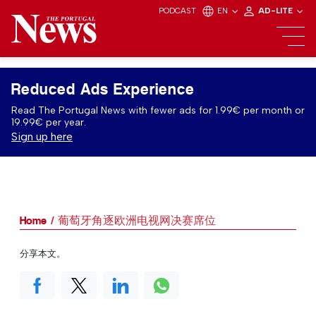
PODCAST
EN
AD-LITE
Reduced Ads Experience
Read The Portugal News with fewer ads for 1.99€ per month or
19.99€ per year.
Sign up here
Home
葡萄牙角逐欧洲电视网决赛席位
分享本文。