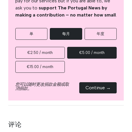
pay for our services but if you are able to, we
ask you to
support The Portugal News by
making a contribution – no matter how small
.
单
每月
年度
€2.50 / month
€5.00 / month
€15.00 / month
您可以随时更改捐款金额或取
Continue →
消捐款。
评论