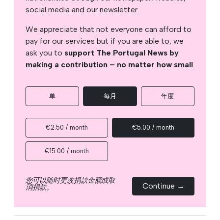
social media and our newsletter.
We appreciate that not everyone can afford to
pay for our services but if you are able to, we
ask you to
support The Portugal News by
making a contribution – no matter how small
.
单
每月
年度
€2.50 / month
€5.00 / month
€15.00 / month
您可以随时更改捐款金额或取
Continue →
消捐款。