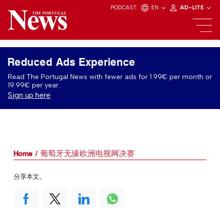
PODCAST
EN
AD-LITE
Reduced Ads Experience
Read The Portugal News with fewer ads for 1.99€ per month or
19.99€ per year.
Sign up here
Home
葡萄牙无缘欧洲电视网决赛
分享本文。