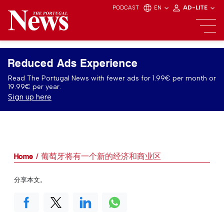
PODCAST
EN
AD-LITE
Reduced Ads Experience
Read The Portugal News with fewer ads for 1.99€ per month or
19.99€ per year.
Sign up here
Home
葡萄牙将有一个新的经济和商业区
分享本文。