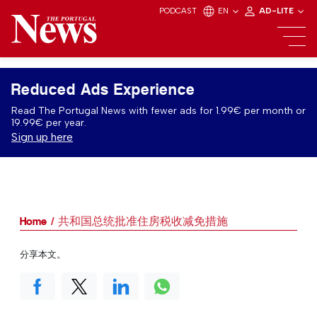
PODCAST
EN
AD-LITE
Reduced Ads Experience
Read The Portugal News with fewer ads for 1.99€ per month or
19.99€ per year.
Sign up here
Home
共和国总统批准住房税收减免措施
分享本文。