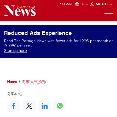
PODCAST
EN
AD-LITE
Reduced Ads Experience
Read The Portugal News with fewer ads for 1.99€ per month or
19.99€ per year.
Sign up here
Home
周末天气预报
分享本文。