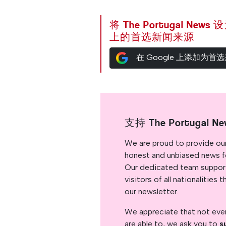
将 The Portugal News
上的首选新闻来源
在 Google 上添加为首
支持 The Portugal Ne
We are proud to provide ou
honest and unbiased news for
Our dedicated team support
visitors of all nationalitie
our newsletter.
We appreciate that not ever
are able to, we ask you to
s