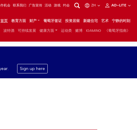
工作机会
联系我们
广告宣传
活动
游戏
约会
ZH
AD-LITE
首页
教育方面
财产
葡萄牙签证
投资居留
新建住宅
艺术
宁静的时刻
波特酒
可持续发展
健康方面
运动类
赌博
IGAMING
《葡萄牙指南》
year.
Sign up here