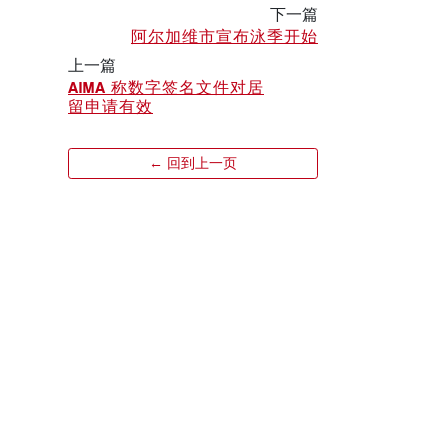
下一篇
阿尔加维市宣布泳季开始
上一篇
AIMA 称数字签名文件对居
留申请有效
← 回到上一页