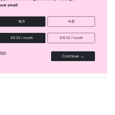
how small
.
每月
年度
€5.00 / month
€15.00 / month
捐款。
Continue →