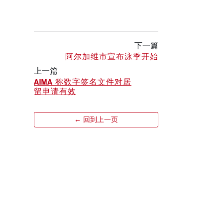
下一篇
阿尔加维市宣布泳季开始
上一篇
AIMA 称数字签名文件对居
留申请有效
← 回到上一页