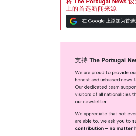
将 The Portugal News
上的首选新闻来源
在 Google 上添加为首
支持 The Portugal Ne
We are proud to provide ou
honest and unbiased news for
Our dedicated team support
visitors of all nationalitie
our newsletter.
We appreciate that not ever
are able to, we ask you to
s
contribution – no matter 