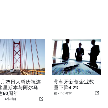
4月25日大桥庆祝连
葡萄牙新创企业数
接里斯本与阿尔马
量下降4.2%
达60周年
在 -
5小时前
在 -
4小时前