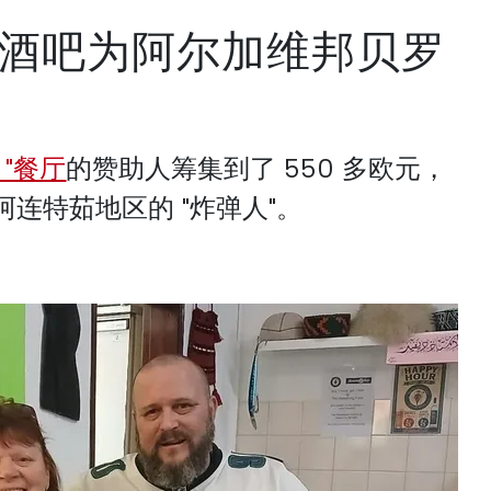
酒吧为阿尔加维邦贝罗
 "餐厅
的赞助人筹集到了 550 多欧元，
连特茹地区的 "炸弹人"。