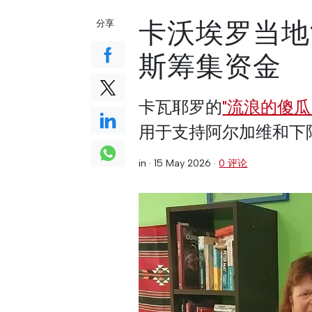
卡沃埃罗当地
分享
斯筹集资金
卡瓦耶罗的
"流浪的傻瓜
用于支持阿尔加维和下阿
in ·
15 May 2026
·
0 评论