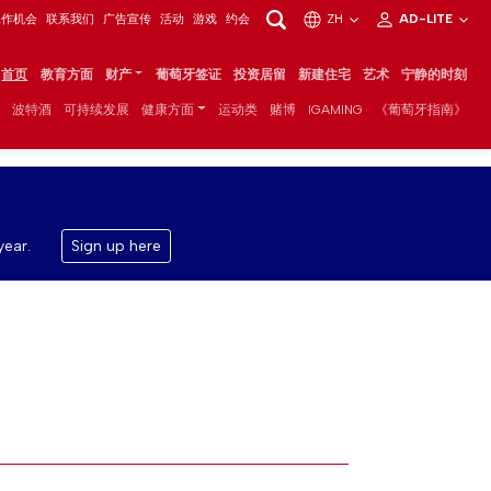
工作机会
联系我们
广告宣传
活动
游戏
约会
ZH
AD-LITE
首页
教育方面
财产
葡萄牙签证
投资居留
新建住宅
艺术
宁静的时刻
波特酒
可持续发展
健康方面
运动类
赌博
IGAMING
《葡萄牙指南》
year.
Sign up here