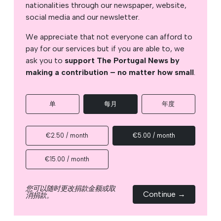
nationalities through our newspaper, website,
social media and our newsletter.
We appreciate that not everyone can afford to
pay for our services but if you are able to, we
ask you to
support The Portugal News by
making a contribution – no matter how small
.
单
每月
年度
€2.50 / month
€5.00 / month
€15.00 / month
您可以随时更改捐款金额或取
Continue →
消捐款。