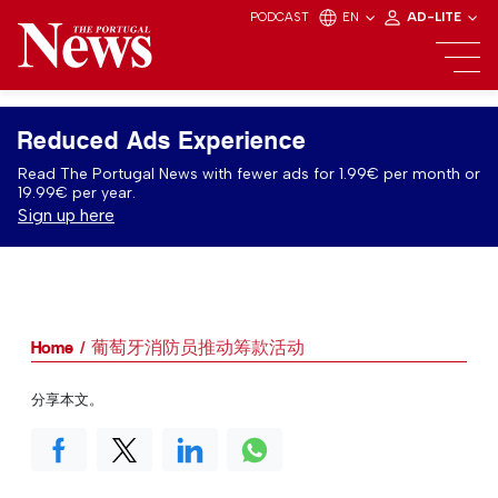
PODCAST
EN
AD-LITE
Reduced Ads Experience
Read The Portugal News with fewer ads for 1.99€ per month or
19.99€ per year.
Sign up here
Home
葡萄牙消防员推动筹款活动
分享本文。