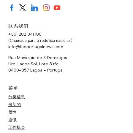
联系我们
+351 282 341 100
(Chamada para a rede fixa nacional)
info@theportugalnews.com
Rua Municipio de S Domingos
Urb. Lagoa Sol, Lote 3 r/c
8400-357 Lagoa - Portugal
菜单
分类信息
最新的
属性
通讯
工作机会