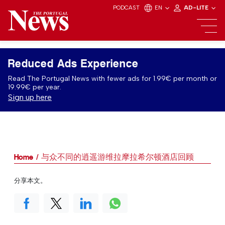
PODCAST
EN
AD-LITE
Reduced Ads Experience
Read The Portugal News with fewer ads for 1.99€ per month or
19.99€ per year.
Sign up here
Home
与众不同的逍遥游维拉摩拉希尔顿酒店回顾
分享本文。