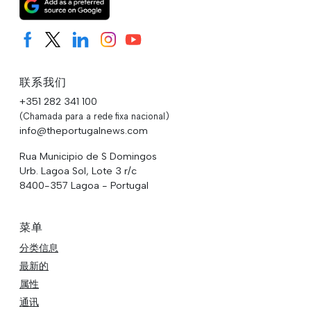
联系我们
+351 282 341 100
(Chamada para a rede fixa nacional)
info@theportugalnews.com
Rua Municipio de S Domingos
Urb. Lagoa Sol, Lote 3 r/c
8400-357 Lagoa - Portugal
菜单
分类信息
最新的
属性
通讯