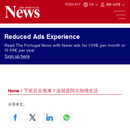
PODCAST
EN
AD-LITE
Reduced Ads Experience
Read The Portugal News with fewer ads for 1.99€ per month or
19.99€ per year.
Sign up here
Home
下班后去海滩？这就是阿尔加维生活
分享本文。