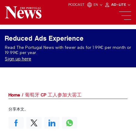
PODCAST
EN
AD-LITE
Reduced Ads Experience
Read The Portugal News with fewer ads for 1.99€ per month or
19.99€ per year.
Sign up here
Home
葡萄牙 CP 工人参加大罢工
分享本文。