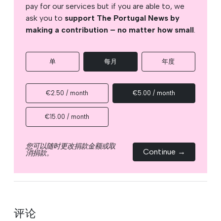
pay for our services but if you are able to, we
ask you to
support The Portugal News by
making a contribution – no matter how small
.
单
每月
年度
€2.50 / month
€5.00 / month
€15.00 / month
您可以随时更改捐款金额或取
Continue →
消捐款。
评论