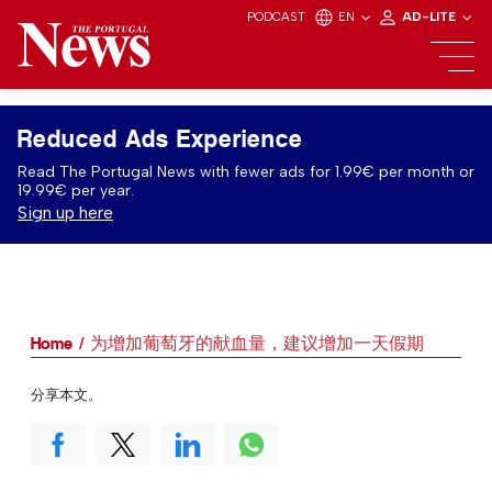
PODCAST
EN
AD-LITE
Reduced Ads Experience
Read The Portugal News with fewer ads for 1.99€ per month or
19.99€ per year.
Sign up here
Home
为增加葡萄牙的献血量，建议增加一天假期
分享本文。