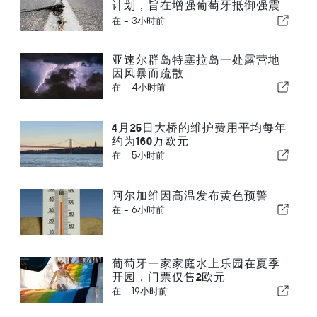
计划，旨在增强葡萄牙抵御强震
的能力
在 -
3小时前
亚速尔群岛特塞拉岛一处露营地
因风暴而疏散
在 -
4小时前
4月25日大桥的维护费用平均每年
约为160万欧元
在 -
5小时前
阿尔加维因高温发布黄色预警
在 -
6小时前
葡萄牙一家家庭水上乐园在夏季
开园，门票仅售2欧元
在 -
19小时前