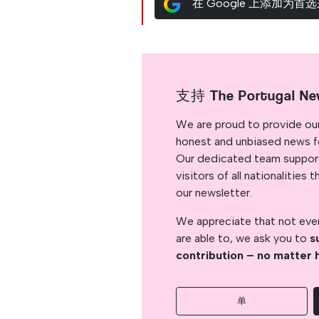
在 Google 上添加为首
支持 The Portugal Ne
We are proud to provide ou
honest and unbiased news for
Our dedicated team support
visitors of all nationalitie
our newsletter.
We appreciate that not ever
are able to, we ask you to
s
contribution – no matter 
单