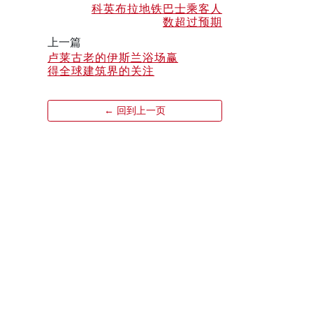
科英布拉地铁巴士乘客人
数超过预期
上一篇
卢莱古老的伊斯兰浴场赢
得全球建筑界的关注
← 回到上一页