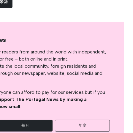
选来源
ws
r readers from around the world with independent,
 free – both online and in print.
s the local community, foreign residents and
s through our newspaper, website, social media and
yone can afford to pay for our services but if you
upport The Portugal News by making a
how small
.
每月
年度