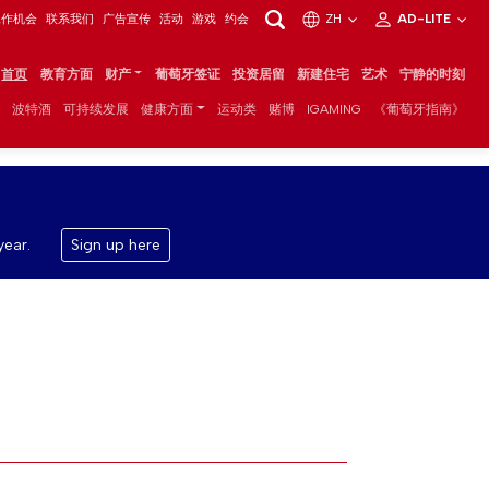
工作机会
联系我们
广告宣传
活动
游戏
约会
ZH
AD-LITE
首页
教育方面
财产
葡萄牙签证
投资居留
新建住宅
艺术
宁静的时刻
波特酒
可持续发展
健康方面
运动类
赌博
IGAMING
《葡萄牙指南》
year.
Sign up here