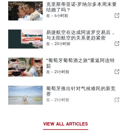
克里斯蒂亚诺·罗纳尔多本周末要
结婚了吗？
在 -
6小时前
易捷航空在达成阿波罗交易后，
与太阳航空的关系更趋紧密
在 -
20小时前
“葡萄牙葡萄酒之旅”重返阿连特
茹
在 -
21小时前
葡萄牙推出针对气候难民的新竞
赛
在 -
21小时前
VIEW ALL ARTICLES