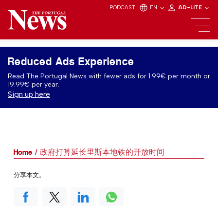
PODCAST
EN
AD-LITE
Reduced Ads Experience
Read The Portugal News with fewer ads for 1.99€ per month or
19.99€ per year.
Sign up here
Home
政府打算延长里斯本地铁的开放时间
分享本文。