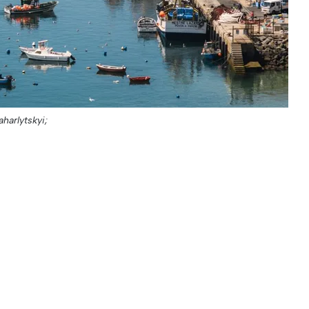
harlytskyi;