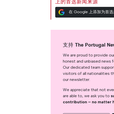
上的首选新闻来源
在 Google 上添加为首
支持 The Portugal Ne
We are proud to provide ou
honest and unbiased news for
Our dedicated team support
visitors of all nationalitie
our newsletter.
We appreciate that not ever
are able to, we ask you to
s
contribution – no matter 