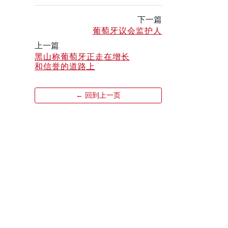
下一篇
葡萄牙议会监护人
上一篇
黑山称葡萄牙正走在增长
和信誉的道路上
← 回到上一页