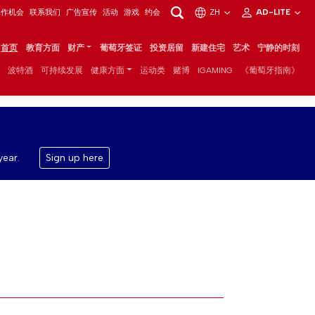
工作机会
联系我们
广告宣传
活动
游戏
约会
ZH
AD-LITE
首页
教育方面
财产
葡萄牙签证
投资居留
新建住宅
艺术
宁静的时刻
波特酒
可持续发展
健康方面
运动类
赌博
IGAMING
《葡萄牙指南》
year.
Sign up here